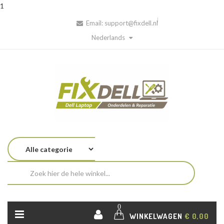
1
Email:
support@fixdell.nl
Nederlands
0
WINKELWAGEN
€ 0,00